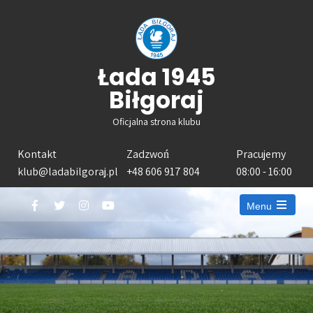
Łada 1945
Biłgoraj
Oficjalna strona klubu
Kontakt
Zadzwoń
Pracujemy
klub@ladabilgoraj.pl
+48 606 917 804
08:00 - 16:00
Menu
Open
the
main
menu